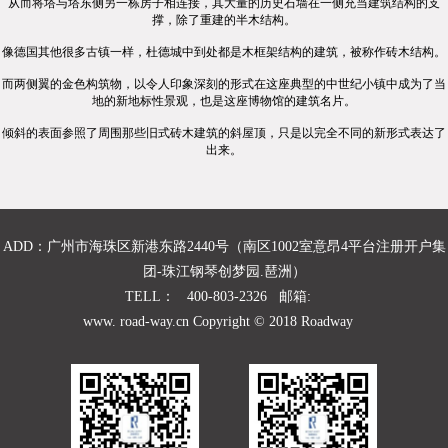
从而将塔与塔东侧另一栋房子相连接，其大量的历史石墙在一侧充当建筑结构的支
撑
，除了重建的半木结构。
像德国其他很多古镇一样，杜德城中到处都是木框架结构的建筑，被称作砖木结构。
而两侧翼的金色构筑物，以令人印象深刻的形式在这座典型的中世纪小镇中成为了当
地的新地标性景观，也是这座博物馆的建筑名片。
倾斜的表面参照了周围那些旧式砖木建筑的斜屋顶，只是以完全不同的新形式表达了
出来。
ADD：广州市海珠区新港东路2440号（南区1002室意昂4平台注册开户集
团-珠江钢琴创梦园.琶洲）
TELL： 400-803-2326 邮箱:
www. road-way.cn Copyright © 2018 Roadway