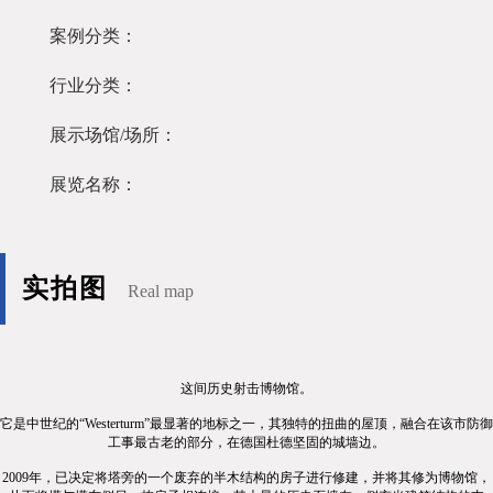
案例分类：
行业分类：
展示场馆/场所：
展览名称：
实拍图
Real map
这间历史射击博物馆。
它是中世纪的
“
Westerturm
”最显著的地标之一，其独特的扭曲的屋顶，融合在该市防御
工事最古老的部分
，在德国杜德坚固的城墙边。
2009
年，已决定将塔旁的一个废弃的半木结构的房子进行修建，并将其修为博物馆，