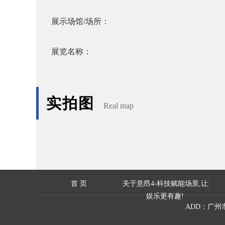
展示场馆/场所：
展览名称：
实拍图
Real map
首 页
关于意昂4-科技赋能场景,让
娱乐更有趣!
ADD：广州