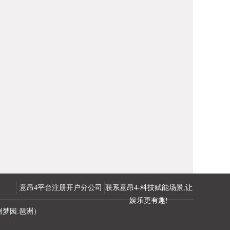
意昂4平台注册开户分公司
联系意昂4-科技赋能场景,让
娱乐更有趣!
创梦园.琶洲）