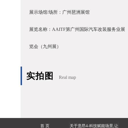
展示场馆/场所：广州琶洲展馆
展览名称：AAITF第广州国际汽车改装服务业展
览会（九州展）
实拍图
Real map
首 页
关于意昂4-科技赋能场景,让